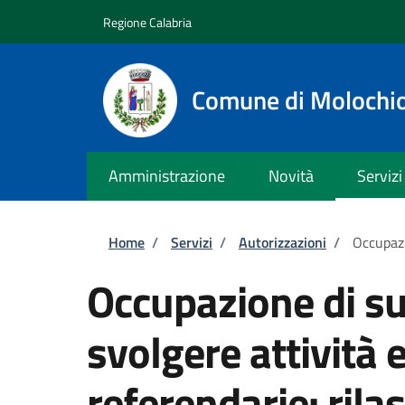
Salta al contenuto principale
Skip to footer content
Regione Calabria
Comune di Molochi
Amministrazione
Novità
Servizi
Briciole di pane
Home
/
Servizi
/
Autorizzazioni
/
Occupazi
Occupazione di su
svolgere attività e
referendarie: rilas