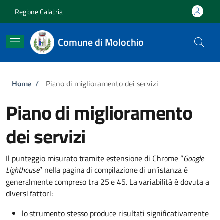
Salta al contenuto principale
Skip to footer content
Regione Calabria
Comune di Molochio
Briciole di pane
Home
/
Piano di miglioramento dei servizi
Piano di miglioramento
dei servizi
Il punteggio misurato tramite estensione di Chrome “
Google
Lighthouse
” nella pagina di compilazione di un’istanza è
generalmente compreso tra 25 e 45. La variabilità è dovuta a
diversi fattori:
lo strumento stesso produce risultati significativamente