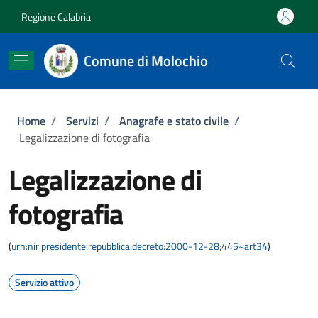
Salta al contenuto principale
Skip to footer content
Regione Calabria
Comune di Molochio
Briciole di pane
Home
/
Servizi
/
Anagrafe e stato civile
/
Legalizzazione di fotografia
Legalizzazione di
fotografia
(
urn:nir:presidente.repubblica:decreto:2000-12-28;445~art34
)
Servizio attivo