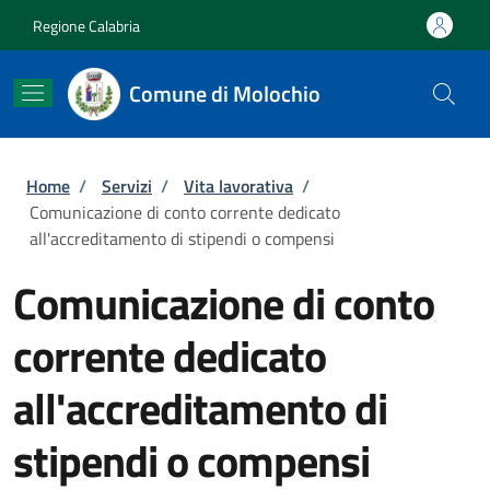
Salta al contenuto principale
Skip to footer content
Regione Calabria
Comune di Molochio
Briciole di pane
Home
/
Servizi
/
Vita lavorativa
/
Comunicazione di conto corrente dedicato
all'accreditamento di stipendi o compensi
Comunicazione di conto
corrente dedicato
all'accreditamento di
stipendi o compensi