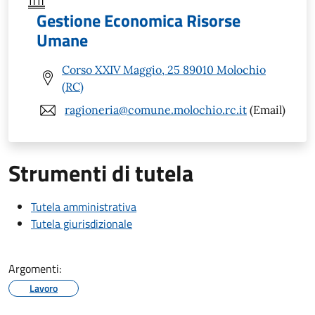
Gestione Economica Risorse
Umane
Corso XXIV Maggio, 25 89010 Molochio
(RC)
ragioneria@comune.molochio.rc.it
(Email)
Strumenti di tutela
Tutela amministrativa
Tutela giurisdizionale
Argomenti:
Lavoro