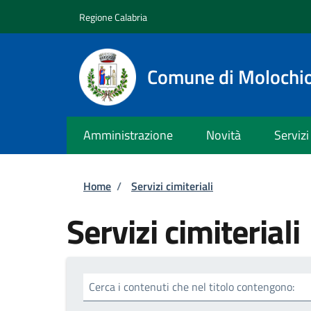
Salta al contenuto principale
Skip to footer content
Regione Calabria
Comune di Molochi
Amministrazione
Novità
Servizi
Briciole di pane
Home
/
Servizi cimiteriali
Servizi cimiteriali
Cerca i contenuti che nel titolo contengono: