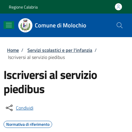
Salta al contenuto principale
Skip to footer content
Regione Calabria
Comune di Molochio
Briciole di pane
Home
/
Servizi scolastici e per l'infanzia
/
Iscriversi al servizio piedibus
Iscriversi al servizio
piedibus
Condividi
Normativa di riferimento