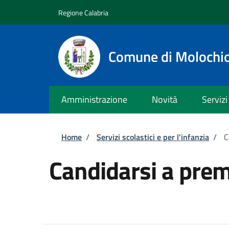
Salta al contenuto principale
Skip to footer content
Regione Calabria
Comune di Molochi
Amministrazione
Novità
Servizi
Briciole di pane
Home
/
Servizi scolastici e per l'infanzia
/
C
Candidarsi a prem