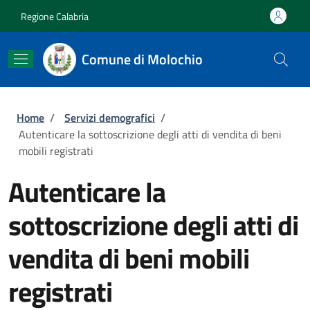
Salta al contenuto principale
Skip to footer content
Regione Calabria
Comune di Molochio
Briciole di pane
Home
/
Servizi demografici
/
Autenticare la sottoscrizione degli atti di vendita di beni
mobili registrati
Autenticare la
sottoscrizione degli atti di
vendita di beni mobili
registrati