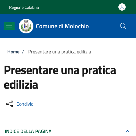
Salta al contenuto principale
Skip to footer content
Regione Calabria
Comune di Molochio
Briciole di pane
Home
/
Presentare una pratica edilizia
Presentare una pratica
edilizia
Condividi
INDICE DELLA PAGINA