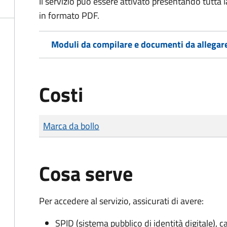
Il servizio può essere attivato presentando tutta
in formato PDF.
Moduli da compilare e documenti da allegar
Costi
Tipo di pagamento
Importo
Marca da bollo
Cosa serve
Per accedere al servizio, assicurati di avere:
SPID (sistema pubblico di identità digitale), ca