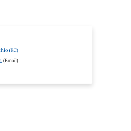
hio (RC)
t
(Email)