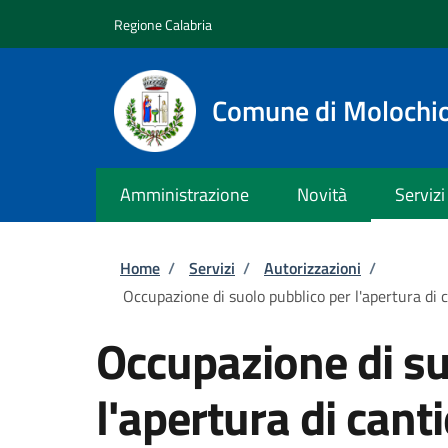
Salta al contenuto principale
Skip to footer content
Regione Calabria
Comune di Molochi
Amministrazione
Novità
Servizi
Briciole di pane
Home
/
Servizi
/
Autorizzazioni
/
Occupazione di suolo pubblico per l'apertura di c
Occupazione di su
l'apertura di cant